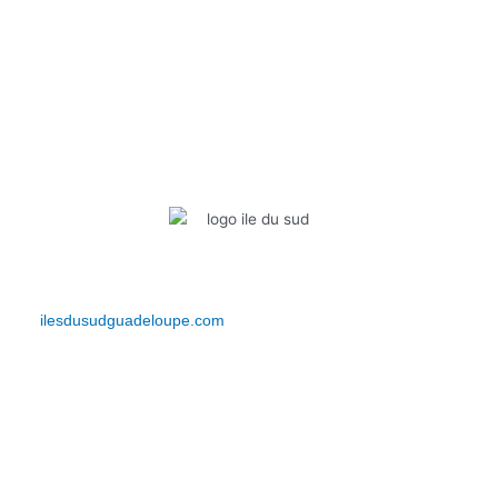
Infos pratiques
Bienvenue sur Iles du Sud Guadeloupe. Découvrez votre actualité,
vos événements, vos bons plans et bien plus encore… Restez
connectés et vivez l’expérience IDS depuis le
site
ilesdusudguadeloupe.com
.
Lien Rapides
Événements
Actualités