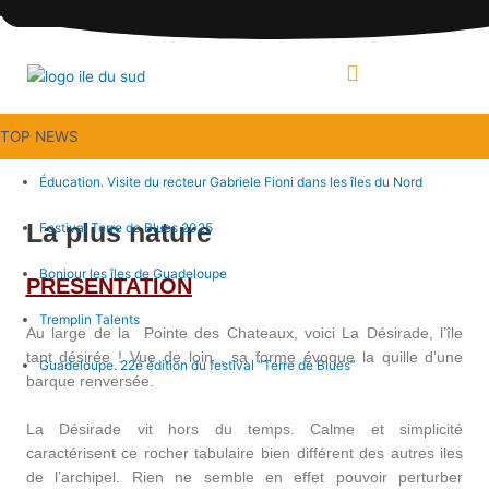
Aller
au
contenu
MENU
TOP NEWS
Éducation. Visite du recteur Gabriele Fioni dans les îles du Nord
La plus nature
Festival Terre de Blues 2025
Bonjour les îles de Guadeloupe
PRESENTATION
Tremplin Talents
Au large de la Pointe des Chateaux, voici La Désirade, l’île
tant désirée ! Vue de loin , sa forme évoque la quille d’une
Guadeloupe. 22è édition du festival “Terre de Blues”
barque renversée.
La Désirade vit hors du temps. Calme et simplicité
caractérisent ce rocher tabulaire bien différent des autres iles
de l’archipel. Rien ne semble en effet pouvoir perturber