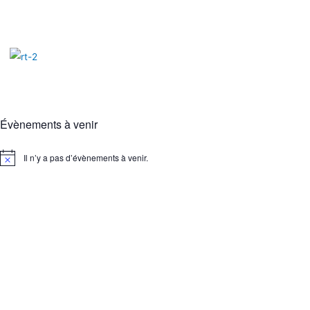
Évènements à venir
Il n’y a pas d’évènements à venir.
N
o
t
i
c
e
Infos pratiques