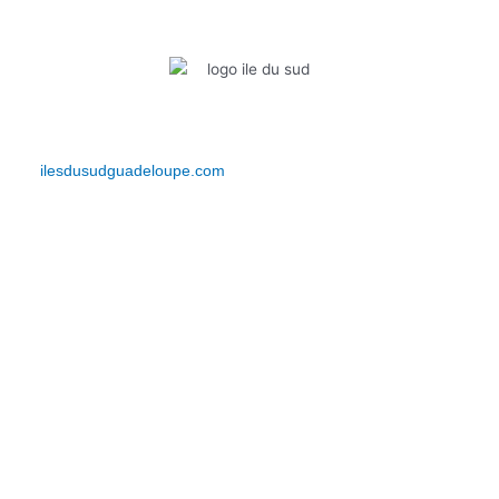
Bienvenue sur Iles du Sud Guadeloupe. Découvrez votre actualité,
vos événements, vos bons plans et bien plus encore… Restez
connectés et vivez l’expérience IDS depuis le
site
ilesdusudguadeloupe.com
.
Lien Rapides
Événements
Actualités
Bons plans
Contact