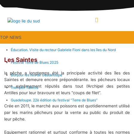
Aller
au
contenu
MENU
TOP NEWS
Éducation. Visite du recteur Gabriele Fioni dans les îles du Nord
Les Saintes
Festival Terre de Blues 2025
la pêche a longtemps été la principale activité des îles des
Bonjour les îles de Guadeloupe
Saintes et demeure encore prépondérante. les pêcheurs locaux
sont extrêmement réputés dans tout l’Archipel des petites
Tremplin Talents
Antilles pour leur bravoure et leurs “coups de filet”.
Guadeloupe. 22è édition du festival “Terre de Blues”
Crée en 2011, le marché aux poissons est quotidiennement utilisé
par les marins pêcheurs pour la vente au public du produit de
leur pêche.
Equipement rationnel et surtout conforme à toutes les normes