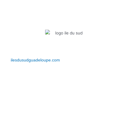
Infos pratiques
Bienvenue sur Iles du Sud Guadeloupe. Découvrez votre actualité,
vos événements, vos bons plans et bien plus encore… Restez
connectés et vivez l’expérience IDS depuis le
site
ilesdusudguadeloupe.com
.
Lien Rapides
Événements
Actualités
Bons plans