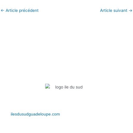
←
Article précédent
Article suivant
→
Infos pratiques
Bienvenue sur Iles du Sud Guadeloupe. Découvrez votre actualité,
vos événements, vos bons plans et bien plus encore… Restez
connectés et vivez l’expérience IDS depuis le
site
ilesdusudguadeloupe.com
.