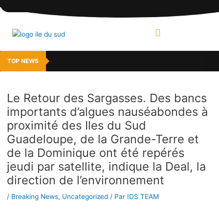
Aller
Navigation
au
des
contenu
articles
MENU
TOP NEWS
Le Retour des Sargasses. Des bancs
importants d’algues nauséabondes à
proximité des Iles du Sud
Guadeloupe, de la Grande-Terre et
de la Dominique ont été repérés
jeudi par satellite, indique la Deal, la
direction de l’environnement
/
Breaking News
,
Uncategorized
/ Par
IDS TEAM