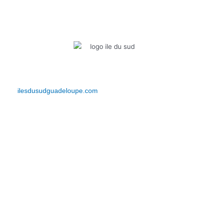
Bienvenue sur Iles du Sud Guadeloupe. Découvrez votre actualité,
vos événements, vos bons plans et bien plus encore… Restez
connectés et vivez l’expérience IDS depuis le
site
ilesdusudguadeloupe.com
.
Lien Rapides
Événements
Actualités
Bons plans
Contact