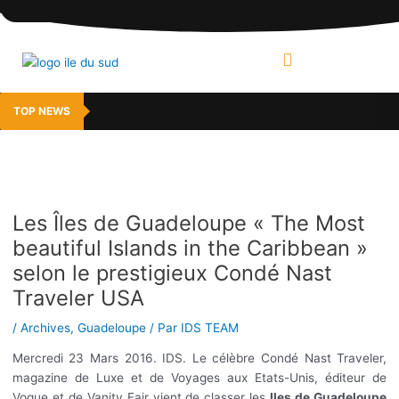
Aller
Navigation
au
des
contenu
articles
MENU
TOP NEWS
Les Îles de Guadeloupe « The Most
beautiful Islands in the Caribbean »
selon le prestigieux Condé Nast
Traveler USA
/
Archives
,
Guadeloupe
/ Par
IDS TEAM
Mercredi 23 Mars 2016. IDS. Le célèbre Condé Nast Traveler,
magazine de Luxe et de Voyages aux Etats-Unis, éditeur de
Vogue et de Vanity Fair vient de classer les
Iles de Guadeloupe