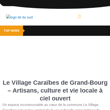
Aller
au
contenu
MENU
TOP NEWS
Le Village Caraïbes de Grand-Bourg
– Artisans, culture et vie locale à
ciel ouvert
Un espace incontournable au cœur de la commune Le Village